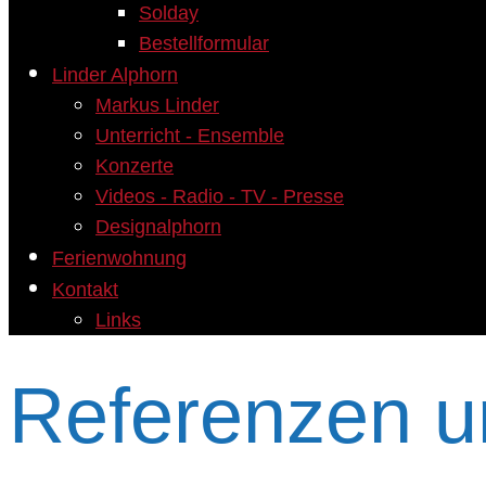
Solday
Bestellformular
Linder Alphorn
Markus Linder
Unterricht - Ensemble
Konzerte
Videos - Radio - TV - Presse
Designalphorn
Ferienwohnung
Kontakt
Links
Referenzen u