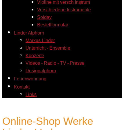
Violine mit versch Instrum
Verschiedene Instrumente
Solday
Bestellformular
Linder Alphorn
Markus Linder
Unterricht - Ensemble
Konzerte
Videos - Radio - TV - Presse
Designalphorn
Ferienwohnung
Kontakt
Links
Online-Shop Werke