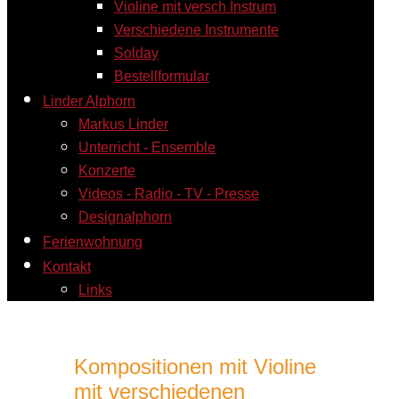
Violine mit versch Instrum
Verschiedene Instrumente
Solday
Bestellformular
Linder Alphorn
Markus Linder
Unterricht - Ensemble
Konzerte
Videos - Radio - TV - Presse
Designalphorn
Ferienwohnung
Kontakt
Links
Kompositionen mit Violine
mit verschiedenen